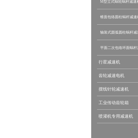
M型立式蜗轮蜗杆减速
锥面包络圆柱蜗杆减速
轴装式圆弧圆柱蜗杆减
平面二次包络环面蜗杆
行星减速机
齿轮减速电机
摆线针轮减速机
工业传动齿轮箱
喷灌机专用减速机